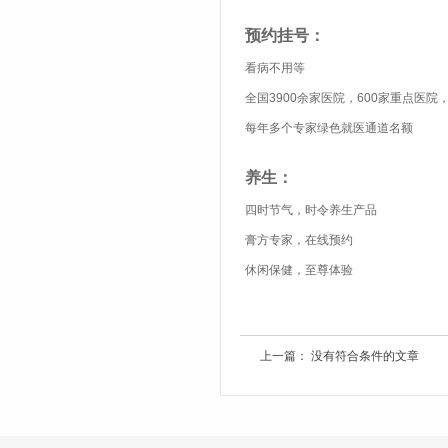
预约挂号：
看病不用等
全国
3900
余家医院，
600
家重点医院
每年
多
个专家绿色就医通道名额
养生：
四时节气，时令养生产品
膏方专家，在线预约
休闲保健，至尊体验
上一篇： 没有符合条件的文章